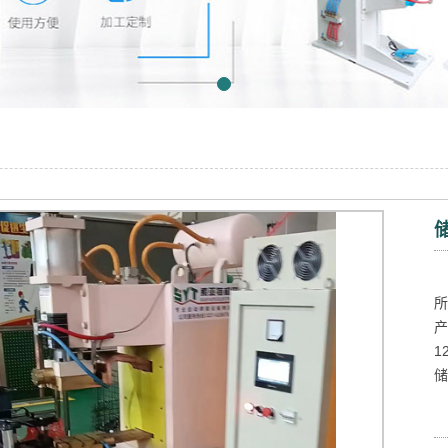
所
产
1
储