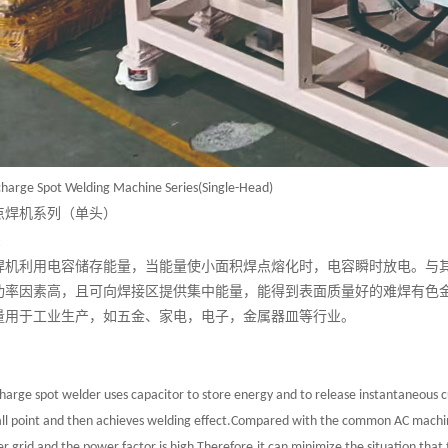
charge Spot Welding Machine Series(Single-Head)
点焊机系列（单头）
述
焊机利用电容储存能量，当能量使小面积焊点熔化时，电容瞬时放电。与
功率因素高，且可向焊接区提供集中能量，能得到表面质量好的难焊有色
量用于工业生产，如五金、家电，电子，金属器皿等行业。
charge spot welder uses capacitor to store energy and to release instantaneous 
ll point and then achieves welding effect.Compared with the common AC machin
r grid and the power factor is high.Therefore,it can minimize the situation tha