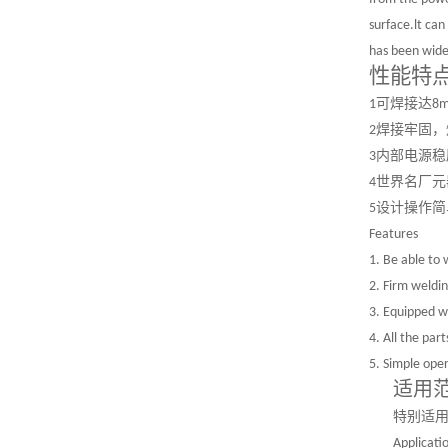
surface.lt ca
has been wide
性能特
可焊接达
1
8
焊接牢固，
2
内部电源稳
3
世界名厂元
4
设计操作简
5
Features
1.
Be able to
2.
Firm weldin
3.
Equipped wi
4.
All the par
5.
Simple oper
适用
特别适
Applicati