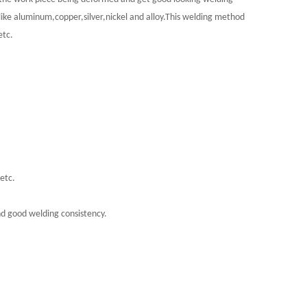
ike aluminum,copper,silver,nickel and alloy.This welding method
etc.
,etc.
nd good welding consistency.