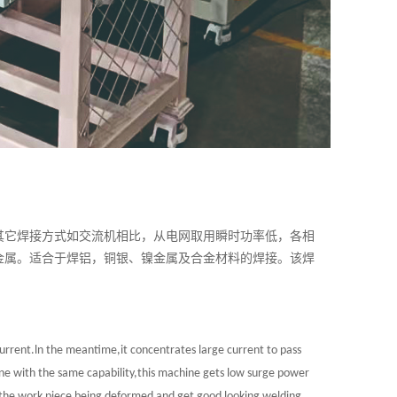
其它焊接方式如交流机相比，从电网取用瞬时功率低，各相
金属。适合于焊铝，铜银、镍金属及合金材料的焊接。该焊
current.ln the meantime,it concentrates large current to pass
e with the same capability,this machine gets low surge power
t the work piece being deformed and get good looking welding