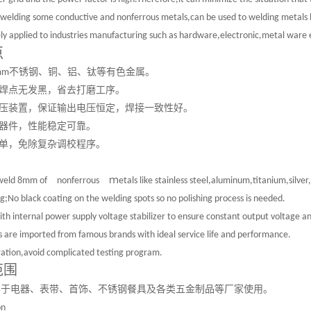
n welding some conductive and nonferrous metals,can be used to welding metals l
ly applied to industries manufacturing such as hardware,electronic,metal ware 
点
不锈钢、铜、铝、钛等有色金属。
mm
焊点无发黑，省去打磨工序。
压装置，保证输出电压恒定，焊接一致性好。
器件，性能稳定可靠。
单，免除复杂调校程序。
ｍ
 weld 8mm of
nonferrous
etals like stainless steel,aluminum,titanium,silver
g;No black coating on the welding spots so no polishing process is needed.
th internal power supply voltage stabilizer to ensure constant output voltage a
ts are imported from famous brands with ideal service life and performance.
ation,avoid complicated testing program.
范围
用于电器、表带、首饰、不锈钢餐具及各类五金制品等厂家使用。
on