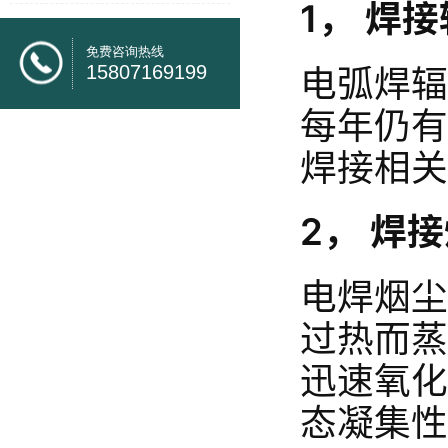
1，
焊接
免费咨询热线
电弧焊辐
15807169199
每年仍有
焊接相关
2，
焊接
电焊烟尘
过热而蒸
迅速氧化
态凝集性